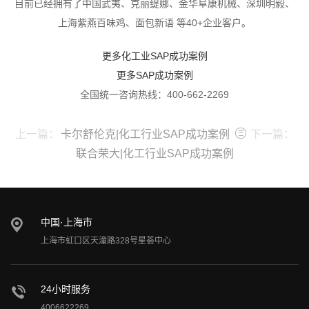
目前已经拥有了中国武夷、克丽缇娜、金华阜康机械、深圳明毅、
上海紫燕百味鸡、面包新语 等40+企业客户。
更多化工业SAP成功案例
更多SAP成功案例
全国统一咨询热线：
400-662-2269
上一篇：
卡尔舒伦克|化工行业SAP成功案例
下一篇：
联合荣大|化工行业SAP成功案例
中国·上海市
上海市虹口区天潼路328号星荟中心
24小时服务
4006622269