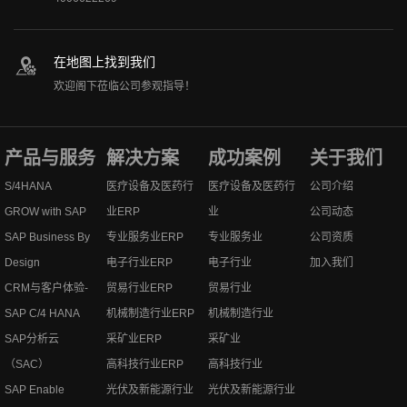
在地图上找到我们
欢迎阁下莅临公司参观指导！
产品与服务
解决方案
成功案例
关于我们
S/4HANA
医疗设备及医药行
医疗设备及医药行
公司介绍
GROW with SAP
业ERP
业
公司动态
SAP Business By
专业服务业ERP
专业服务业
公司资质
Design
电子行业ERP
电子行业
加入我们
CRM与客户体验-
贸易行业ERP
贸易行业
SAP C/4 HANA
机械制造行业ERP
机械制造行业
SAP分析云
采矿业ERP
采矿业
（SAC）
高科技行业ERP
高科技行业
SAP Enable
光伏及新能源行业
光伏及新能源行业