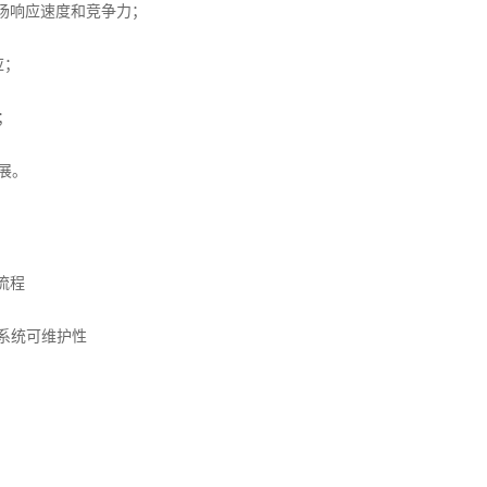
场响应速度和竞争力；
应；
；
展。
流程
提升系统可维护性