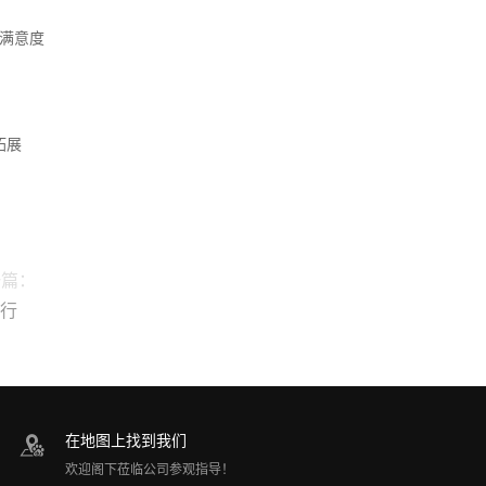
满意度
拓展
篇：
举行
在地图上找到我们
欢迎阁下莅临公司参观指导！