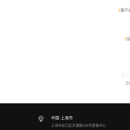
§
客户
§
上一
B
中国·上海市
上海市虹口区天潼路328号星荟中心