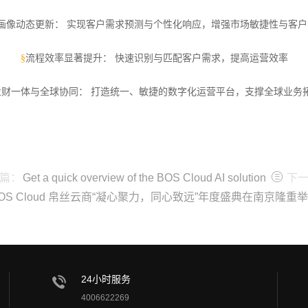
画像动态更新： 实现客户需求预测与个性化响应，增强市场敏捷性与客户
§
流程效率显著提升： 快速识别与匹配客户需求，提高运营效率
业财一体与全球协同： 打造统一、敏捷的数字化运营平台，支撑全球业务
篇：
Get a quick overview of the BOS Cloud AI solution
下一
OS Cloud 帛丝云商“凝心聚力，同心致远”年度盛典在南京隆重
24小时服务
4006622269