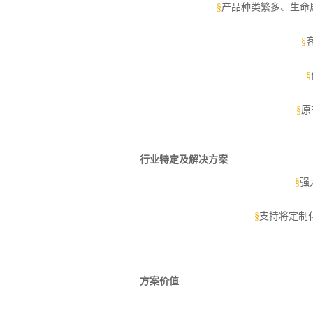
§
产品种类繁多、生命
§
§
§
原
行业特定及解决方案
§
强
§
支持将定制化
方案价值