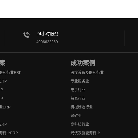
24小时服务
4006622269
案
成功案例
医药行业ERP
医疗设备及医药行业
ERP
专业服务业
P
电子行业
P
贸易行业
业ERP
机械制造行业
采矿业
ERP
高科技行业
源行业ERP
光伏及新能源行业