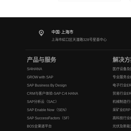
中国·上海市
上海市虹口区天潼路328号星荟中心
产品与服务
解决方
S/4HANA
医疗设备及
GROW with SAP
专业服务业
SAP Business By Design
电子行业ER
CRM与客户体验-SAP C/4 HANA
贸易行业ER
SAP分析云（SAC）
机械制造行
SAP Enable Now（SEN）
采矿业ERP
SAP SuccessFactors（SF）
高科技行业
BOS全渠道平台
光伏及新能